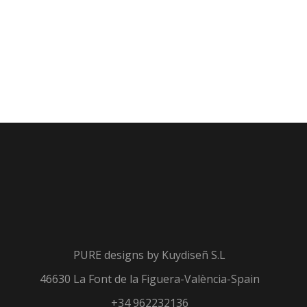
PURE designs by
Kuydiseñ S.L
46630 La Font de la Figuera-València-Spain
+34 962232136