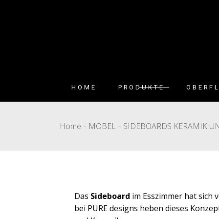
HOME
PRODUKTE
OBERF
EESTISCHE
METALL U
Home
MÖBEL
SIDEBOARDS KERAMIK U
LACKFAR
COUTISCHE
DEKTON
STÜHLE UND HOCKER
KERAMIK
KONSOLEN
STOFFE U
MÖBEL
HÖLZER
Das
Sideboard
im Esszimmer hat sich 
bei PURE designs heben dieses Konzept