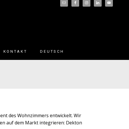
KONTAKT
DEUTSCH
English
(
Englisch
)
Français
(
Französisch
)
Español
(
Spanisch
)
nt des Wohnzimmers entwickelt. Wir
hen auf dem Markt integrieren: Dekton