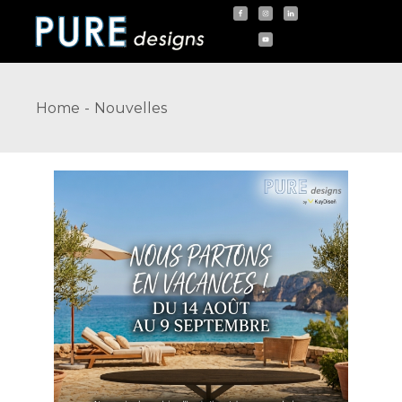
Skip
to
the
content
Home
Nouvelles