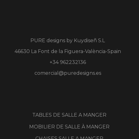
PURE designs by
Kuydiseñ S.L
46630 La Font de la Figuera-València-Spain
+34 962232136
comercial@puredesigns.es
TABLES DE SALLE A MANGER
MOBILIER DE SALLE À MANGER
CHAISES SALLE A MANGER