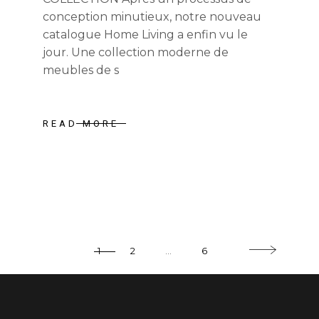
conception minutieux, notre nouveau
catalogue Home Living a enfin vu le
jour. Une collection moderne de
meubles de s
READ MORE
PAGINATION
1
2
…
6
DES
PUBLICATIONS