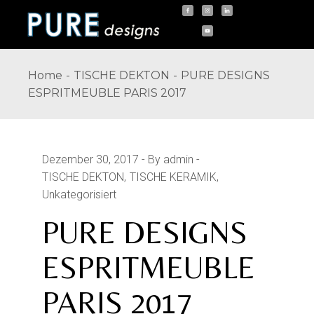
Skip
to
the
content
Home
TISCHE DEKTON
PURE DESIGNS
ESPRITMEUBLE PARIS 2017
Dezember 30, 2017
By admin
TISCHE DEKTON
TISCHE KERAMIK
Unkategorisiert
PURE DESIGNS
ESPRITMEUBLE
PARIS 2017