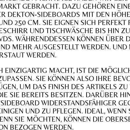
ARKT GEBRACHT. DAZU GEHÖREN EINE
 DEKTON-SIDEBOARDS MIT DEN HÖHEN 
0 UND 250 CM. SIE EIGNEN SICH PERFE
ESCHIRR UND TISCHWÄSCHE BIS HIN ZU
DS. WÄHRENDDESSEN KÖNNEN ÜBER DE
UND MEHR AUSGESTELLT WERDEN. UND
ERSTAUT WERDEN.
 EINZIGARTIG MACHT, IST DIE MÖGLICH
PASSEN. SIE KÖNNEN ALSO IHRE BEV
GEN, UM DAS FINISH DES ARTIKELS ZU
IE SIE BEREITS BESITZEN. DARÜBER H
 SIDEBOARD WIDERSTANDSFÄHIGER GEGE
NIGEN UND ZU PFLEGEN. IDEAL, WENN S
N SIE MÖCHTEN, KÖNNEN DIE OBERSEIT
ON BEZOGEN WERDEN.