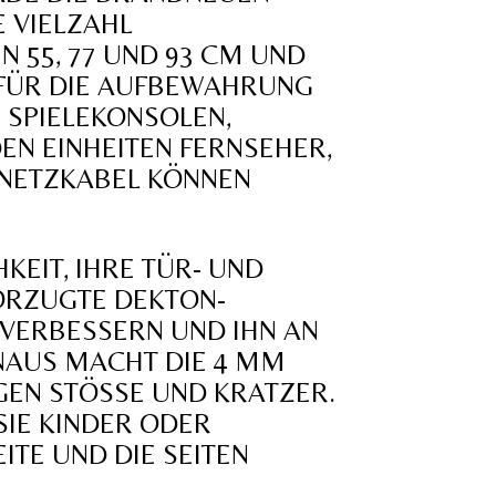
 VIELZAHL
55, 77 UND 93 CM UND
KT FÜR DIE AUFBEWAHRUNG
 SPIELEKONSOLEN,
N EINHEITEN FERNSEHER,
 NETZKABEL KÖNNEN
KEIT, IHRE TÜR- UND
ORZUGTE DEKTON-
 VERBESSERN UND IHN AN
INAUS MACHT DIE 4 MM
N STÖSSE UND KRATZER. U
IE KINDER ODER H
E UND DIE SEITEN O