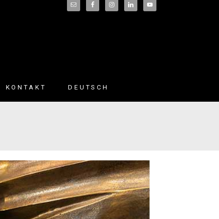
KONTAKT
DEUTSCH
English
(
Englisch
)
Français
(
Französisch
)
Español
(
Spanisch
)