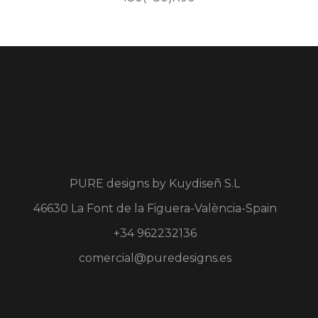
PURE designs by
Kuydiseñ S.L
46630 La Font de la Figuera-València-Spain
+34 962232136
comercial@puredesigns.es