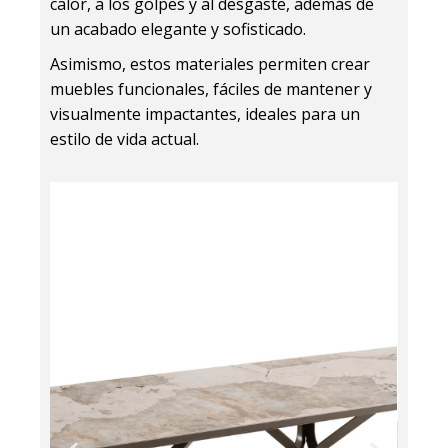
calor, a los golpes y al desgaste, además de
Una solución perfecta
para quienes buscan
un acabado elegante y sofisticado.
piezas de mobiliario
contemporáneo,
Asimismo, estos materiales permiten crear
resistentes y con una
muebles funcionales, fáciles de mantener y
estética sofisticada.
visualmente impactantes, ideales para un
estilo de vida actual.
Descubre
nuestra
colección