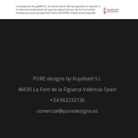
PURE designs by
Kuydiseñ S.L
46630 La Font de la Figuera-València-Spain
+34 962232136
comercial@puredesigns.es