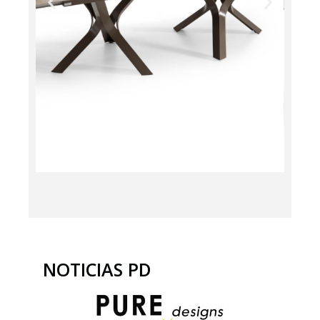
PORCELANICO
En Pure Designs, diseñamos y
fabricamos mesas de
porcelanico, pensadas para
NOTICIAS PD
aportar estilo, resistencia y
personalidad a tu espacio. El
porcelanico es un material de
alta calidad que ofrece