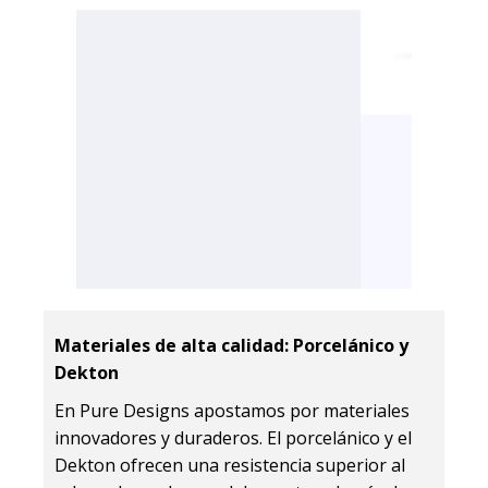
MUEBLES DE
Materiales de alta calidad: Porcelánico y
DISEÑO
Dekton
En Pure Designs apostamos por materiales
En Pure Designs somos
especialistas en el diseño
innovadores y duraderos. El porcelánico y el
y fabricación de muebles
Dekton ofrecen una resistencia superior al
de Dekton y ceramica.