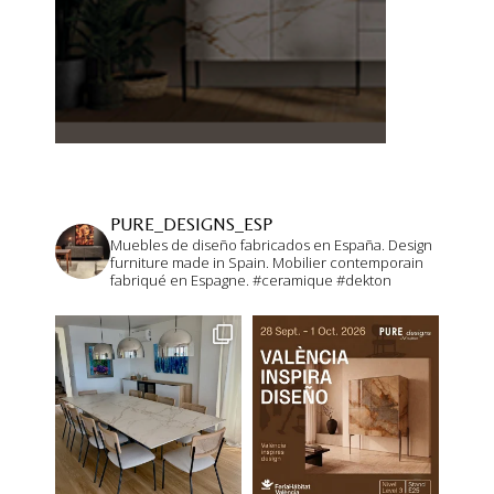
DESCARGA NUESTRO CATALOGO
DESCARGA
HOME LIVING
HOME COLL
PURE_DESIGNS_ESP
Muebles de diseño fabricados en España.
Design
furniture made in Spain.
Mobilier contemporain
DESCARGA
DESC
fabriqué en Espagne.
#ceramique #dekton