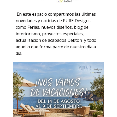
características únicas lo que la
convierte en una opción ideal
para mesas de comedor,
En este espacio compartimos las últimas
mesas auxiliares y piezas de
uso diario.
novedades y noticias de PURE Designs
como Ferias, nuevos diseños, blog de
interiorismo, proyectos especiales,
Click Here
actualización de acabados Dekton y todo
aquello que forma parte de nuestro día a
día.