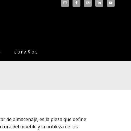
O
ESPAÑOL
English
(
Inglés
)
Français
(
Francés
)
Deutsch
(
Alemán
)
r de almacenaje; es la pieza que define
ctura del mueble y la nobleza de los