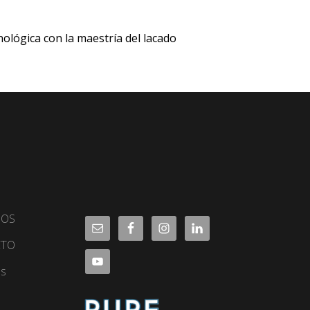
ológica con la maestría del lacado
DOS
CTO
as