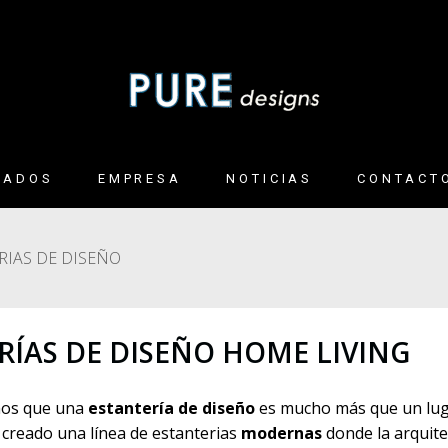
BADOS
EMPRESA
NOTICIAS
CONTACT
ES METAL Y
RIAS DE DISEÑO
N
LANICO
ERÍAS DE DISEÑO HOME LIVING
AS
 Y TAPIZADOS
mos que una
estantería de diseño
es mucho más que un luga
 creado una línea de estanterias
modernas
donde la arquite