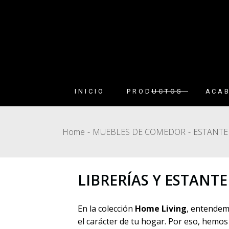
INICIO
PRODUCTOS
ACA
MESAS DE COMEDOR
COLOR
Home
MUEBLES DE COMEDOR
ESTANTE
LACA
SILLAS DE COMEDOR
DEKTO
MUEBLES DE
COMEDOR
PORCE
LIBRERÍAS Y ESTANT
CONSOLAS DE DISEÑO
MADER
MESAS DE CENTRO
TELAS
En la colección
Home Living
, entende
el carácter de tu hogar. Por eso, hemos