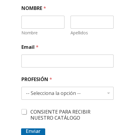
NOMBRE
*
Nombre
Apellidos
C
Email
*
A
T
Á
L
O
G
PROFESIÓN
*
O
C
O
N
S
I
C
CONSIENTE PARA RECIBIR
E
O
NUESTRO CATÁLOGO
N
N
T
S
Enviar
E
I