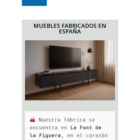
N
E
O
N
M
T
B
E
MUEBLES FABRICADOS EN
R
P
ESPAÑA
E
A
R
A
R
E
C
I
B
I
R
N
U
E
S
T
 Nuestra fábrica se 
R
encuentra en 
La Font de 
O
C
la Figuera
, en el corazón 