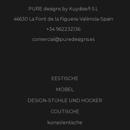
PURE designs by
Kuydiseñ S.L
46630 La Font de la Figuera-València-Spain
+34 962232136
comercial@puredesigns.es
EESTISCHE
MÖBEL
DESIGN-STÜHLE UND HOCKER
COUTISCHE
konsolentische