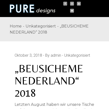
Skip
to
the
content
Home
Unkategorisiert
„BEUSICHEME
NEDERLAND“ 2018
Oktober 3, 2018
By admin
Unkategorisiert
„BEUSICHEME
NEDERLAND“
2018
Letzten August haben wir unsere Tische