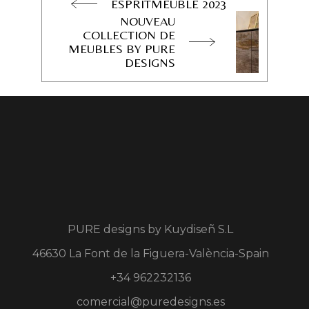
ESPRITMEUBLE 2023
NOUVEAU
COLLECTION DE
MEUBLES BY PURE
DESIGNS
PURE designs by
Kuydiseñ S.L
46630 La Font de la Figuera-València-Spain
+34 962232136
comercial@puredesigns.es