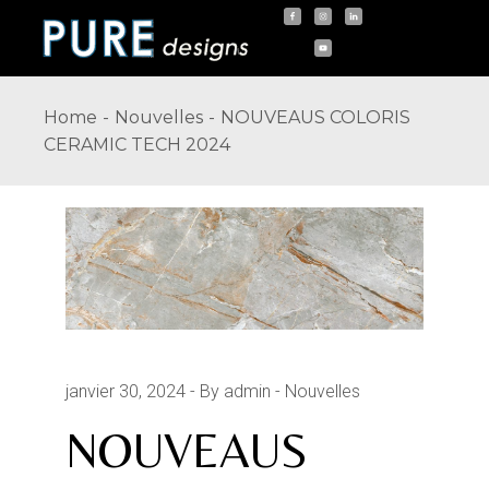
Skip
to
the
content
Home
Nouvelles
NOUVEAUS COLORIS
CERAMIC TECH 2024
janvier 30, 2024
By admin
Nouvelles
NOUVEAUS