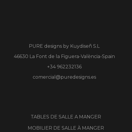
PURE designs by
Kuydiseñ S.L
46630 La Font de la Figuera-València-Spain
+34 962232136
comercial@puredesigns.es
TABLES DE SALLE A MANGER
MOBILIER DE SALLE À MANGER