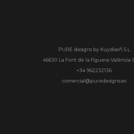
PURE designs by
Kuydiseñ S.L
46630 La Font de la Figuera-València-
+34 962232136
comercial@puredesigns.es