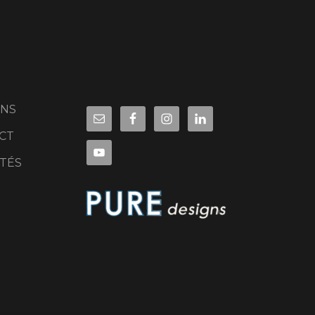
ONS
CT
ITÉS