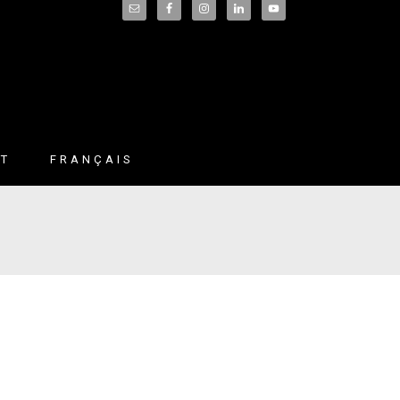
CT
FRANÇAIS
English
(
Anglais
)
Español
(
Espagnol
)
Deutsch
(
Allemand
)