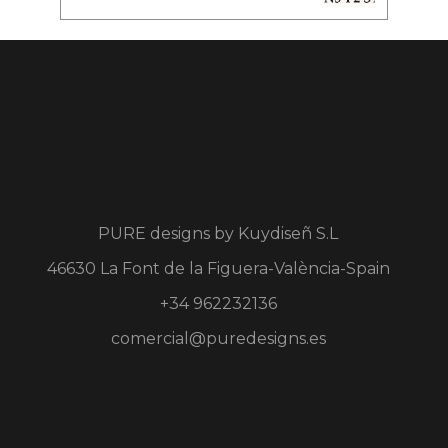
PURE designs by
Kuydiseñ S.L
46630 La Font de la Figuera-València-Spain
+34 962232136
comercial@puredesigns.es