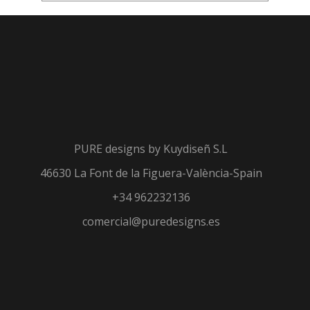
PURE designs by
Kuydiseñ S.L
46630 La Font de la Figuera-València-Spain
+34 962232136
comercial@puredesigns.es