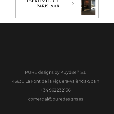
ESPRITMEUBLE
PARIS 2018
PURE designs by
Kuydiseñ S.L
46630 La Font de la Figuera-València-Spain
+34 962232136
comercial@puredesigns.es